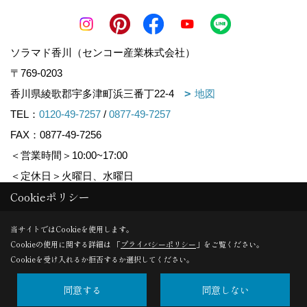
ソラマド香川（センコー産業株式会社）
〒769-0203
香川県綾歌郡宇多津町浜三番丁22-4
地図
TEL：
0120-49-7257
/
0877-49-7257
FAX：0877-49-7256
＜営業時間＞10:00~17:00
＜定休日＞火曜日、水曜日
Cookieポリシー
Copyright (c) ソラマド香川. All Rights Reserved.
当サイトではCookieを使用します。
Cookieの使用に関する詳細は 「
プライバシーポリシー
」をご覧ください。
Produced by
ゴデスクリエイト
Cookieを受け入れるか拒否するか選択してください。
同意する
同意しない