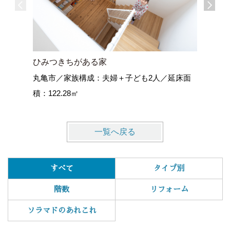
ひみつきちがある家
空ととも
丸亀市／家族構成：夫婦＋子ども2人／延床面
藤枝の家
積：122.28㎡
一覧へ戻る
すべて
タイプ別
階数
リフォーム
ソラマドのあれこれ