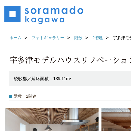
ホーム
フォトギャラリー
階数
2階建
宇多津モ
宇多津モデルハウスリノベーショ
綾歌郡／延床面積：139.11m²
階数｜2階建