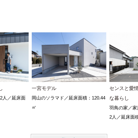
し
一宮モデル
センスと愛
2人／延床面
岡山のソラマド／延床面積：120.44
な暮らし
㎡
羽鳥の家／家
2人／延床面積