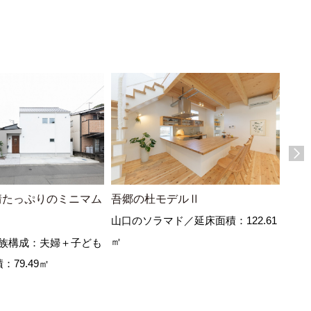
情たっぷりのミニマム
吾郷の杜モデルⅡ
美容
山口のソラマド／延床面積：122.61
大分
㎡
子ど
族構成：夫婦＋子ども
：79.49㎡