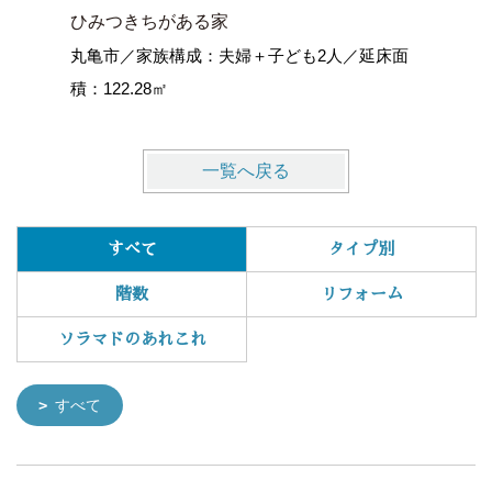
ひみつきちがある家
空ととも
丸亀市／家族構成：夫婦＋子ども2人／延床面
藤枝の家
積：122.28㎡
一覧へ戻る
すべて
タイプ別
階数
リフォーム
ソラマドのあれこれ
すべて