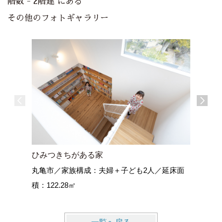
階数 - 2階建 にある
その他のフォトギャラリー
ひみつきちがある家
空ととも
丸亀市／家族構成：夫婦＋子ども2人／延床面
藤枝の家
積：122.28㎡