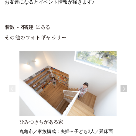
お友達になるとイベント情報が届きます♪
階数 - 2階建 にある
その他のフォトギャラリー
ひみつきちがある家
空ととも
丸亀市／家族構成：夫婦＋子ども2人／延床面
藤枝の家