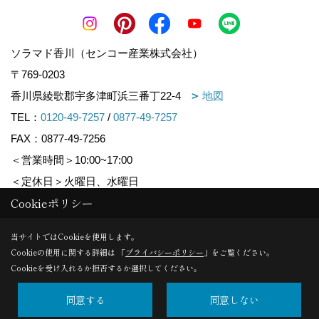
ソラマド香川（センコー産業株式会社）
〒769-0203
香川県綾歌郡宇多津町浜三番丁22-4
地図
TEL：
0120-49-7257
/
0877-49-7257
FAX：0877-49-7256
＜営業時間＞10:00~17:00
＜定休日＞火曜日、水曜日
Cookieポリシー
Copyright (c) ソラマド香川. All Rights Reserved.
当サイトではCookieを使用します。
Cookieの使用に関する詳細は 「
プライバシーポリシー
」をご覧ください。
Produced by
ゴデスクリエイト
Cookieを受け入れるか拒否するか選択してください。
同意する
同意しない