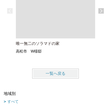
唯一無二のソラマドの家
ひみつき
高松市 W様邸
丸亀市 
一覧へ戻る
地域別
すべて