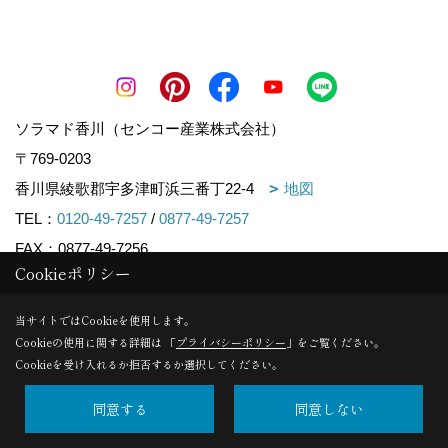
ソラマド香川（センコー産業株式会社）
〒769-0203
香川県綾歌郡宇多津町浜三番丁22-4
地図
TEL：
0120-49-7257
/
0877-49-7257
FAX：0877-49-7256
Cookieポリシー
＜営業時間＞10:00~17:00
＜定休日＞火曜日、水曜日
当サイトではCookieを使用します。
Cookieの使用に関する詳細は 「
プライバシーポリシー
」をご覧ください。
Cookieを受け入れるか拒否するか選択してください。
Copyright (c) ソラマド香川. All Rights Reserved.
同意する
同意しない
Produced by
ゴデスクリエイト