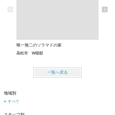
唯一無二のソラマドの家
音楽室の
高松市 W様邸
坂出市 
一覧へ戻る
地域別
すべて
スタッフ別