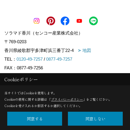
ソラマド香川（センコー産業株式会社）
〒769-0203
香川県綾歌郡宇多津町浜三番丁22-4
地図
TEL：
0120-49-7257
/
0877-49-7257
FAX：0877-49-7256
＜営業時間＞10:00~17:00
Cookieポリシー
＜定休日＞火曜日、水曜日
当サイトではCookieを使用します。
Cookieの使用に関する詳細は 「
プライバシーポリシー
」をご覧ください。
Cookieを受け入れるか拒否するか選択してください。
Copyright (c) ソラマド香川. All Rights Reserved.
Produced by
ゴデスクリエイト
同意する
同意しない